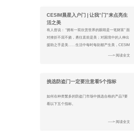
CESIM晨星入户门 | 让我“门"来点亮生
活之美
有人曾说： “拥有一双欣赏世界的眼睛是一笔财富” 面
对挫折不屈不挠，勇往直前是美；对困境中的人伸出
援助之手是美……生活中每时每刻都产生美，CESIM
晨星入户门不仅要用双眼去发现美，还要用双手去创
----> 阅读全文
造美！让生活中的美点亮您的生活。
挑选防盗门一定要注意看5个指标
如何在种类繁多的防盗门市场中挑选合格的产品?要
看以下五个指标。
----> 阅读全文