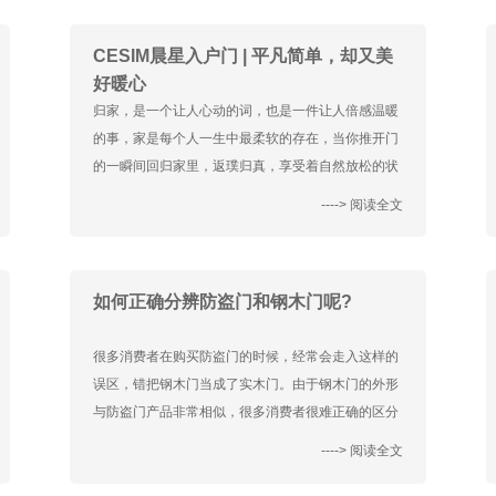
CESIM晨星入户门 | 平凡简单，却又美
好暖心
归家，是一个让人心动的词，也是一件让人倍感温暖
的事，家是每个人一生中最柔软的存在，当你推开门
的一瞬间回归家里，返璞归真，享受着自然放松的状
态，细心感受着生活的美好点滴。
----> 阅读全文
如何正确分辨防盗门和钢木门呢?
很多消费者在购买防盗门的时候，经常会走入这样的
误区，错把钢木门当成了实木门。由于钢木门的外形
与防盗门产品非常相似，很多消费者很难正确的区分
真正的防盗门。那么，消费者们该如何正确的分辨防
----> 阅读全文
盗门和钢木门呢?