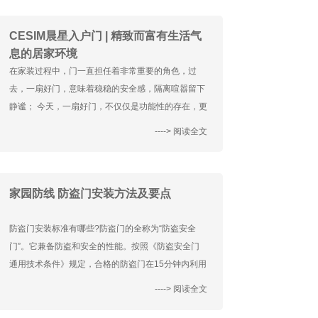
CESIM晨星入户门 | 精致而富有生活气
息的居家环境
在家装过程中，门一直担任着非常重要的角色，过
去，一扇好门，意味着稳稳的安全感，隔离喧嚣留下
静谧； 今天，一扇好门，不仅仅是功能性的存在，更
是体现品味生活的一部分。
----> 阅读全文
家园防线 防盗门安装方法及要点
防盗门安装标准有哪些?防盗门的全称为“防盗安全
门”。它兼备防盗和安全的性能。按照《防盗安全门
通用技术条件》规定，合格的防盗门在15分钟内利用
凿子、螺丝刀、撬棍等普通手工具和手电钻等便携式
----> 阅读全文
电动工具无法撬开或在门扇上开起一个615平方毫米
的开口