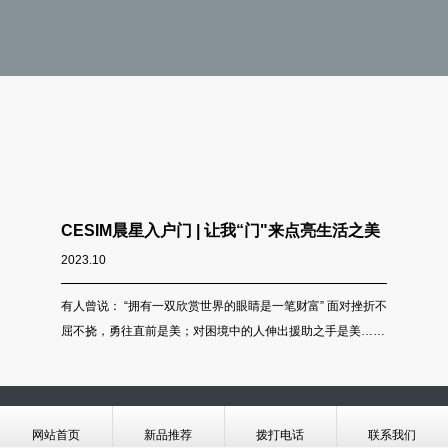
CESIM晨星入户门 | 让我“门"来点亮生活之美
CESI
2023.10
2023.10
有人曾说： “拥有一双欣赏世界的眼睛是一笔财富” 面对挫折不
归家，是一
屈不挠，勇往直前是美；对困境中的人伸出援助之手是美……
是每个人一
生活中每时每刻都产生美，CESIM晨星入户门不仅要用双眼去
里，返璞归
发现美，还要用双手去创造美！让生活中的美点亮您的生活。
好点滴。
网站首页
新品推荐
拨打电话
联系我们