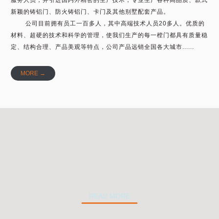
服务人员，并引进国内外精密的生产技术，专业生产各种高品质、款式
新颖的铸铝门、防火铸铝门、卡门及其他别墅配套产品。
公司目前拥有员工一百多人，其中高端技术人员20多人。优质的
材料、超硬的技术和科学的管理，使我们生产的每一樘门都具有质量稳
定、结构合理、产品美观等特点，公司产品远销全国各大城市......
MORE →
READ MORE